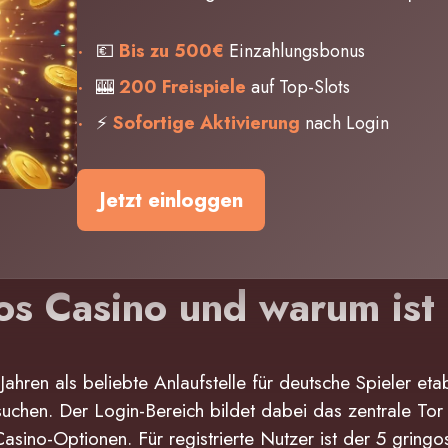
💶
Bis zu 500€
Einzahlungsbonus
🎰
200 Freispiele
auf Top-Slots
⚡
Sofortige Aktivierung
nach Login
Jetzt einloggen
os Casino und warum ist 
ahren als beliebte Anlaufstelle für deutsche Spieler etab
suchen. Der Login-Bereich bildet dabei das zentrale Tor
Casino-Optionen. Für registrierte Nutzer ist der 5 gring