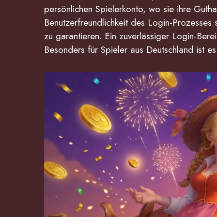
persönlichen Spielerkonto, wo sie ihre Gutha
Benutzerfreundlichkeit des Login-Prozesses 
zu garantieren. Ein zuverlässiger Login-Berei
Besonders für Spieler aus Deutschland ist es 