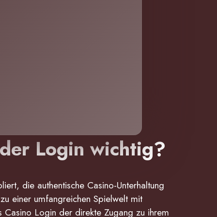
der Login wichtig?
liert, die authentische Casino-Unterhaltung
 zu einer umfangreichen Spielwelt mit
os Casino Login der direkte Zugang zu ihrem