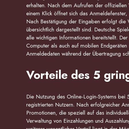
erhalten. Nach dem Aufrufen der offiziellen 
einem Klick öffnet sich das Anmeldefenster
Nach Bestätigung der Eingaben erfolgt die W
übersichtlich dargestellt sind. Deutsche Spie
alle wichtigen Informationen bereitstellt.
Computer als auch auf mobilen Endgeräten d
Anmeldedaten während der Übertragung sch
Vorteile des 5 grin
Die Nutzung des Online-Login-Systems bei 5
registrierten Nutzern. Nach erfolgreicher A
Promotionen, die speziell auf das individuel
Verwaltung von Einzahlungen und Auszahlung
weiterer wesentlicher Vorteil liegt in der M