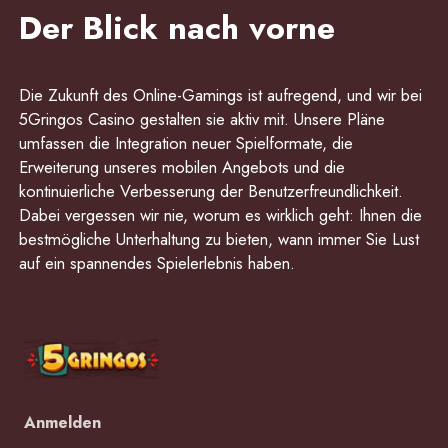
Der Blick nach vorne
Die Zukunft des Online-Gamings ist aufregend, und wir bei
5Gringos Casino gestalten sie aktiv mit. Unsere Pläne
umfassen die Integration neuer Spielformate, die
Erweiterung unseres mobilen Angebots und die
kontinuierliche Verbesserung der Benutzerfreundlichkeit.
Dabei vergessen wir nie, worum es wirklich geht: Ihnen die
bestmögliche Unterhaltung zu bieten, wann immer Sie Lust
auf ein spannendes Spielerlebnis haben.
Anmelden