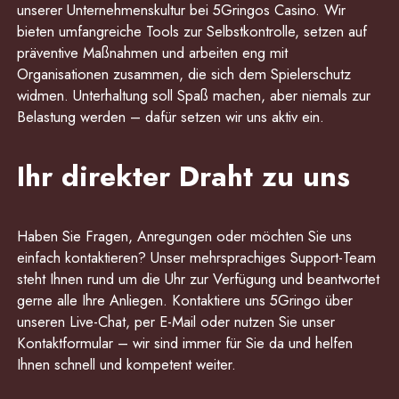
unserer Unternehmenskultur bei 5Gringos Casino. Wir
bieten umfangreiche Tools zur Selbstkontrolle, setzen auf
präventive Maßnahmen und arbeiten eng mit
Organisationen zusammen, die sich dem Spielerschutz
widmen. Unterhaltung soll Spaß machen, aber niemals zur
Belastung werden – dafür setzen wir uns aktiv ein.
Ihr direkter Draht zu uns
Haben Sie Fragen, Anregungen oder möchten Sie uns
einfach kontaktieren? Unser mehrsprachiges Support-Team
steht Ihnen rund um die Uhr zur Verfügung und beantwortet
gerne alle Ihre Anliegen. Kontaktiere uns 5Gringo über
unseren Live-Chat, per E-Mail oder nutzen Sie unser
Kontaktformular – wir sind immer für Sie da und helfen
Ihnen schnell und kompetent weiter.