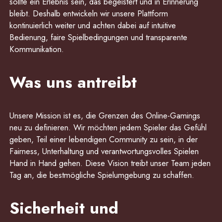
sollte ein Erlebnis sein, das begeistert und in Erinnerung
bleibt. Deshalb entwickeln wir unsere Plattform
kontinuierlich weiter und achten dabei auf intuitive
Bedienung, faire Spielbedingungen und transparente
Kommunikation.
Was uns antreibt
Unsere Mission ist es, die Grenzen des Online-Gamings
neu zu definieren. Wir möchten jedem Spieler das Gefühl
geben, Teil einer lebendigen Community zu sein, in der
Fairness, Unterhaltung und verantwortungsvolles Spielen
Hand in Hand gehen. Diese Vision treibt unser Team jeden
Tag an, die bestmögliche Spielumgebung zu schaffen.
Sicherheit und